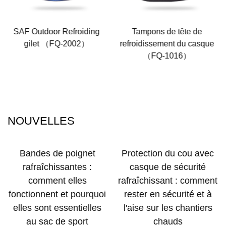
ding
Tampons de tête de
Écharpe de glace en c
）
refroidissement du casque
refroidissement pour l
（FQ-1016）
（FQ-1004）
NOUVELLES
net
Protection du cou avec
Guide des coussin
 :
casque de sécurité
pour casques d
s
rafraîchissant : comment
sécurité : Comme
urquoi
rester en sécurité et à
rester au frais, à l'ai
elles
l'aise sur les chantiers
sans transpiration
t
chauds
travail