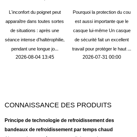
t peut
Pourquoi la protection du cou
Pourquoi un bon casqu
 sortes
est aussi importante que le
sécurité fait toute la diff
s une
casque lui-même Un casque
sur le chantier Quiconq
philie,
de sécurité fait un excellent
porté un casque de séc
o...
travail pour protéger le haut ...
pendant une journé
45
2026-07-31 00:00
complète...
2026-07-21 15:48
CONNAISSANCE DES PRODUITS
Principe de technologie de refroidissement des
bandeaux de refroidissement par temps chaud