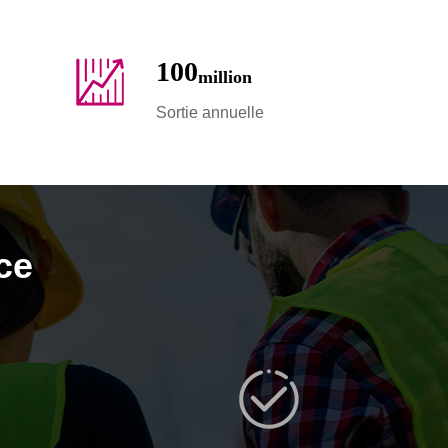
100
million
Sortie annuelle
ce