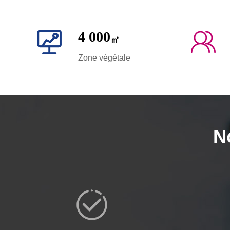
4 000
㎡
Zone végétale
N