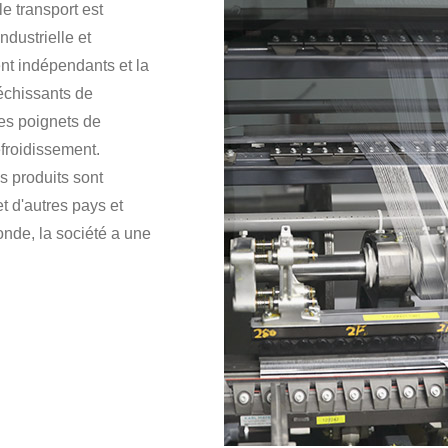
e transport est
ndustrielle et
t indépendants et la
léchissants de
des poignets de
efroidissement.
es produits sont
t d'autres pays et
nde, la société a une