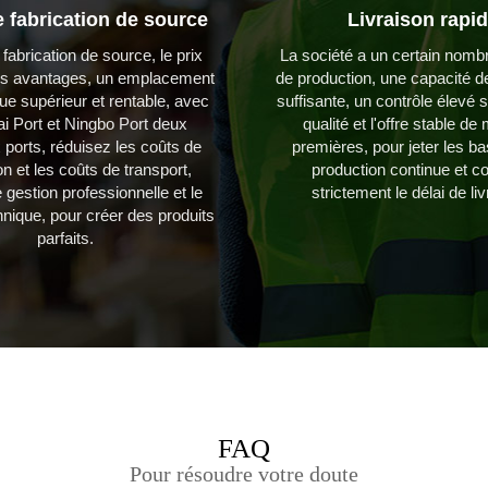
 fabrication de source
Livraison rapi
 fabrication de source, le prix
La société a un certain nombr
es avantages, un emplacement
de production, une capacité d
ue supérieur et rentable, avec
suffisante, un contrôle élevé su
i Port et Ningbo Port deux
qualité et l'offre stable de
 ports, réduisez les coûts de
premières, pour jeter les b
n et les coûts de transport,
production continue et co
e gestion professionnelle et le
strictement le délai de li
hnique, pour créer des produits
parfaits.
FAQ
Pour résoudre votre doute