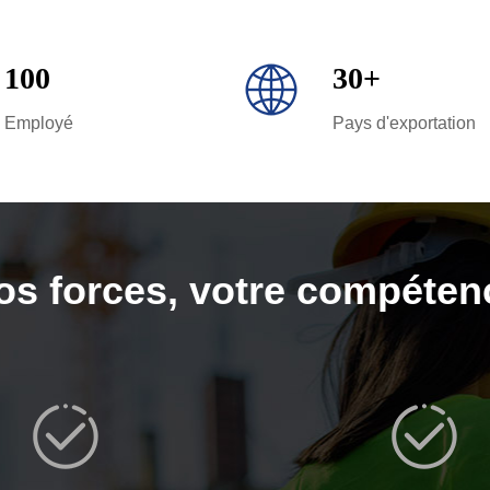
100
30+
Employé
Pays d'exportation
os forces, votre compéten