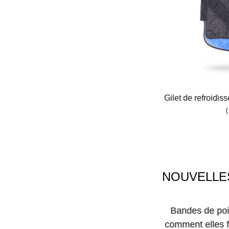
Gitre froid gonflable blanc FQ-K03
Gilet de refroidis
（
NOUVELLE
lets de sport pour femmes : un guide
Bandes de poig
mple pour trouver celui qui convient le
comment elles f