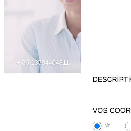
+ 86-13584404311
DESCRIPT
VOS COO
Mr