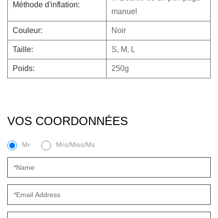
Méthode d'inflation:
manuel
Couleur:
Noir
Taille:
S, M, L
Poids:
250g
VOS COORDONNÉES
Mr
Mrs/Miss/Ms