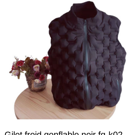
Gilet froid gonflable noir fq-k02