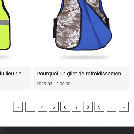
Révolutionner la sécurité du lieu de travail: les avantages du gilet de refroidissement du trafic de chaux
Pourquoi un gilet de refroidissement par évaporation change la donne pour le soulagement de la chaleur
2025-03-12 00:00
‹‹
‹
4
5
6
7
8
9
›
››