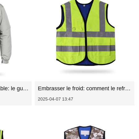
Restez au frais et confortable: le guide ultime des vestes de refroidissement des ventilateurs
Embrasser le froid: comment le refroidissement réfléchissant à l'extérieur est de redéfinir le confort dans les espaces ouverts
2025-04-07 13:47